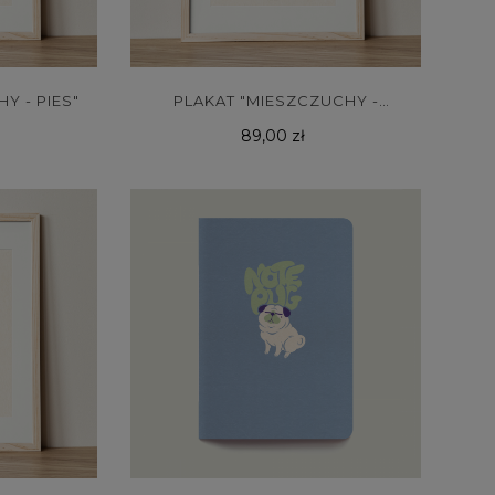
Y - PIES"
PLAKAT "MIESZCZUCHY -
Cena
GOŁĄB"
89,00 zł