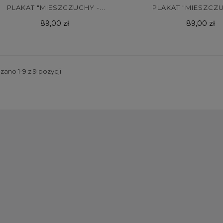
PLAKAT "MIESZCZUCHY -...
PLAKAT "MIESZCZUC
Cena
Cena
89,00 zł
89,00 zł
ano 1-9 z 9 pozycji