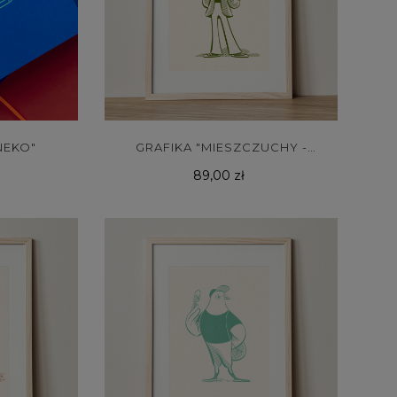
NEKO"
GRAFIKA "MIESZCZUCHY -
Cena
ŻABA"
89,00 zł