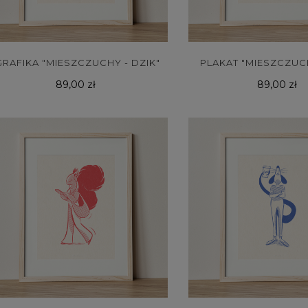
GRAFIKA "MIESZCZUCHY - DZIK"
PLAKAT "MIESZCZUCH
Cena
Cena
89,00 zł
89,00 zł