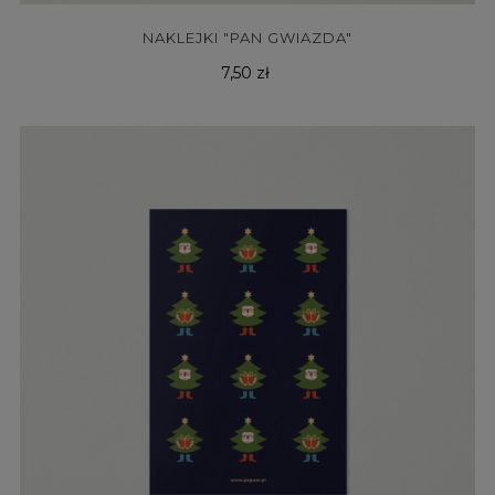
NAKLEJKI "PAN GWIAZDA"
Cena
7,50 zł