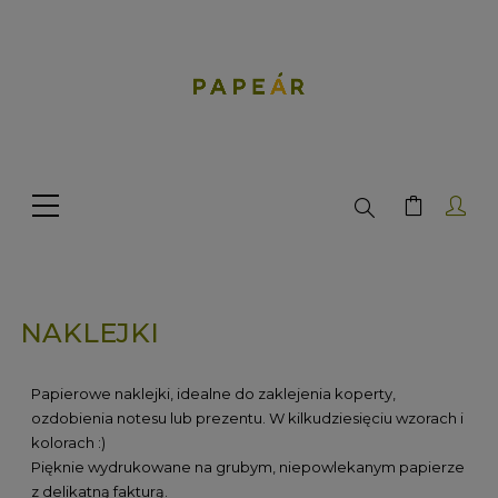
Search
NAKLEJKI
Papierowe naklejki, idealne do zaklejenia koperty,
ozdobienia notesu lub prezentu. W kilkudziesięciu wzorach i
kolorach :)
Pięknie wydrukowane na grubym, niepowlekanym papierze
z delikatną fakturą.