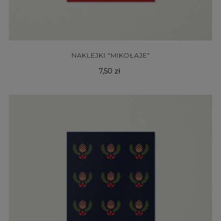
NAKLEJKI "MIKOŁAJE"
Cena
7,50 zł