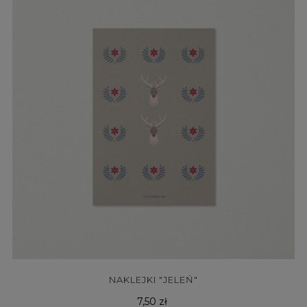
NAKLEJKI "JELEŃ"
Cena
7,50 zł