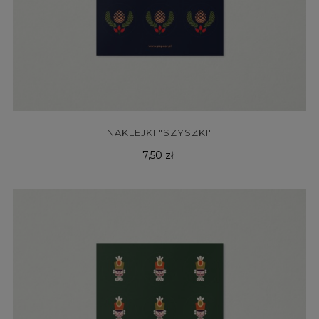
NAKLEJKI "SZYSZKI"
Cena
7,50 zł