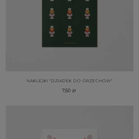
NAKLEJKI "DZIADEK DO ORZECHÓW"
Cena
7,50 zł