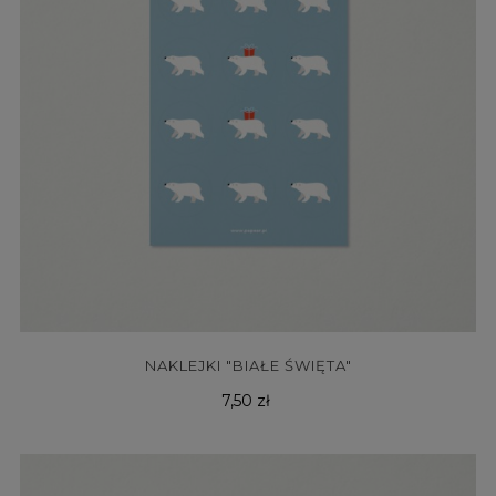
NAKLEJKI "BIAŁE ŚWIĘTA"
Cena
7,50 zł