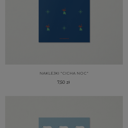
NAKLEJKI "CICHA NOC"
Cena
7,50 zł