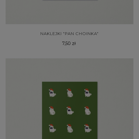
NAKLEJKI "PAN CHOINKA"
Cena
7,50 zł