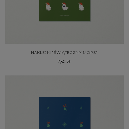
NAKLEJKI "ŚWIĄTECZNY MOPS"
Cena
7,50 zł