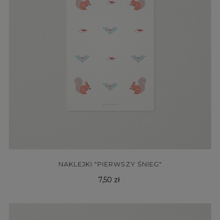
NAKLEJKI "PIERWSZY ŚNIEG"
Cena
7,50 zł