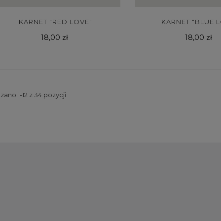
KARNET "RED LOVE"
KARNET "BLUE 
Cena
Cena
18,00 zł
18,00 zł
ano 1-12 z 34 pozycji