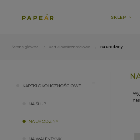
SKLEP
Strona główna
Kartki okolicznościowe
na urodziny
NA
KARTKI OKOLICZNOŚCIOWE
Wyj
nas
NA ŚLUB
NA URODZINY
NA WALENTYNKI