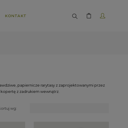
Search
KONTAKT
Prawdziwe, papiernicze rarytasy z zaprojektowanymi przez
ną kopertę z zadrukiem wewnątrz.
Sortuj wg: