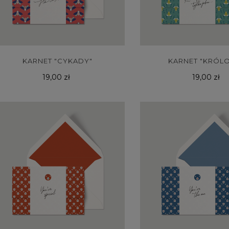
KARNET "CYKADY"
KARNET "KRÓL
Cena
Cena
19,00 zł
19,00 zł