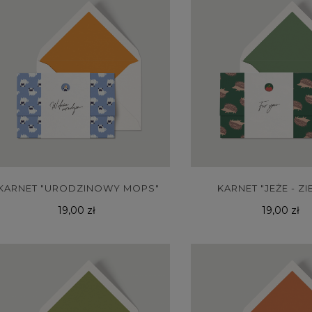
KARNET "URODZINOWY MOPS"
KARNET "JEŻE - Z
Cena
Cena
19,00 zł
19,00 zł