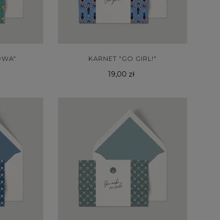
OWA"
KARNET "GO GIRL!"
Cena
19,00 zł