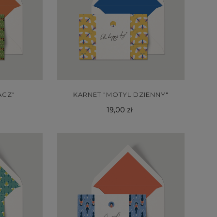
ACZ"
KARNET "MOTYL DZIENNY"
Cena
19,00 zł