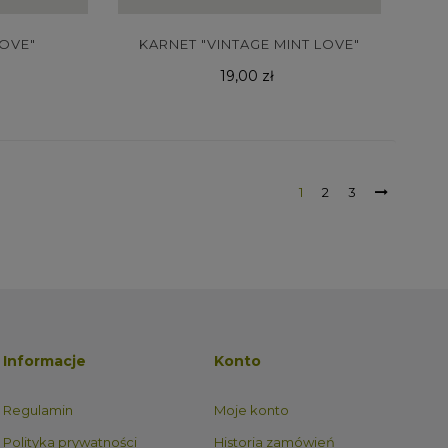
LOVE"
KARNET "VINTAGE MINT LOVE"
Cena
19,00 zł
1
2
3
Informacje
Konto
Regulamin
Moje konto
Polityka prywatności
Historia zamówień