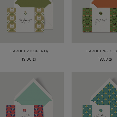
KARNET Z KOPERTĄ
KARNET "PUCH
"PUSZCZYK"
Cena
Cena
19,00 zł
19,00 zł