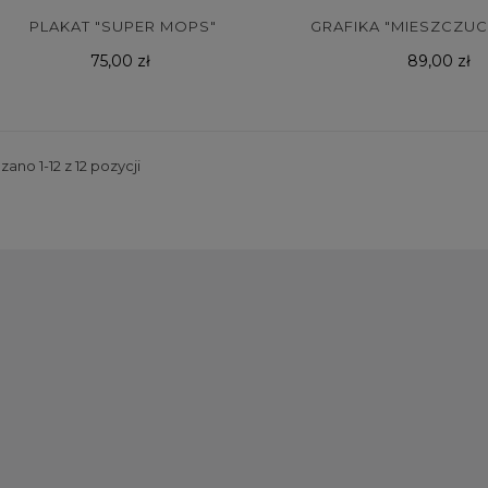
PLAKAT "SUPER MOPS"
GRAFIKA "MIESZCZUC
Cena
Cena
75,00 zł
89,00 zł
ano 1-12 z 12 pozycji