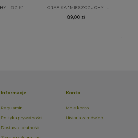
HY - DZIK"
GRAFIKA "MIESZCZUCHY -
Cena
ŻABA"
89,00 zł
Informacje
Konto
Regulamin
Moje konto
Polityka prywatności
Historia zamówień
Dostawa i płatność
Zwroty i reklamacje