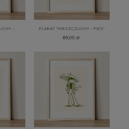
UCHY -
PLAKAT "MIESZCZUCHY - PIES"
Cena
89,00 zł