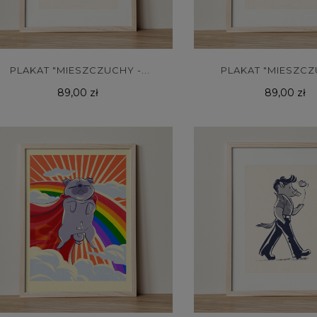
PLAKAT "MIESZCZUCHY -...
PLAKAT "MIESZCZ
Cena
Cena
GOŁĄB"
89,00 zł
89,00 zł