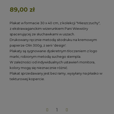
89,00 zł
Brutto
Plakat w formacie 30 x 40 cm, z kolekcji "Mieszczuchy",
z ekstrawaganckim wizerunkiem Pani Wiewióry
spacerującej ze słuchawkami w uszach.
Drukowany ręcznie metodą sitodruku na kremowym
papierze Olin 300g, z serii 'design'.
Plakaty są sygnowane dyskretnym tłoczeniem z logo
marki, robionym metodą suchego stempla.
W zależności od indywidualnych ustawień monitora,
kolory mogą się nieznacznie różnić.
Plakat sprzedawany jest bez ramy, wysyłany na płasko w
tekturowej kopercie.