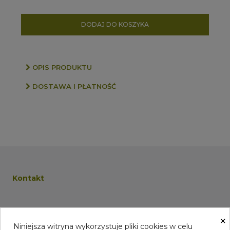
DODAJ DO KOSZYKA
OPIS PRODUKTU
DOSTAWA I PŁATNOŚĆ
Kontakt
×
Niniejsza witryna wykorzystuje pliki cookies w celu