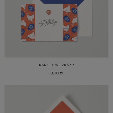
KARNET "KURKA '1"
Cena
19,00 zł