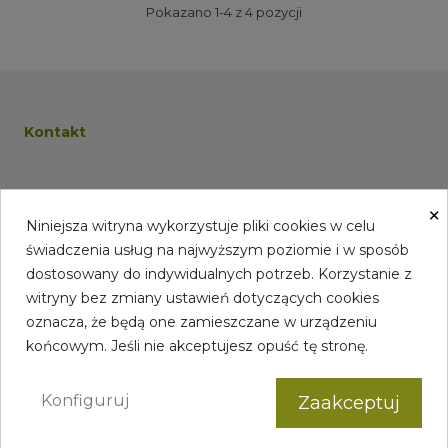
Pokazano 1-4 z 4 pozycji
Kontakt
×
Niniejsza witryna wykorzystuje pliki cookies w celu
Informacje
świadczenia usług na najwyższym poziomie i w sposób
dostosowany do indywidualnych potrzeb. Korzystanie z
witryny bez zmiany ustawień dotyczących cookies
Konto
oznacza, że będą one zamieszczane w urządzeniu
końcowym. Jeśli nie akceptujesz opuść tę stronę.
Konfiguruj
Zaakceptuj
Copyright © 2021-2022r. PAPEAR. All Rights Reserved